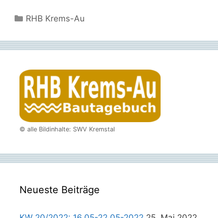
Kategorien
RHB Krems-Au
© alle Bildinhalte: SWV Kremstal
Neueste Beiträge
KW 20/2022: 16.05-22.05-2022
25. Mai 2022