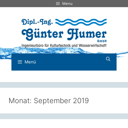
Zum
Menu
Inhalt
springen
Menü
Monat:
September 2019