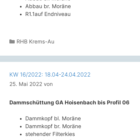
Abbau br. Moräne
R1.1auf Endniveau
Kategorien
RHB Krems-Au
KW 16/2022: 18.04-24.04.2022
25. Mai 2022
von
Dammschüttung GA Hoisenbach bis Profil 06
Dammkopf bl. Moräne
Dammkopf br. Moräne
stehender Filterkies