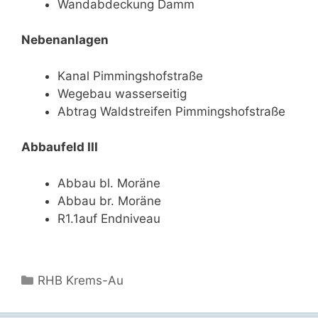
Wandabdeckung Damm
Nebenanlagen
Kanal Pimmingshofstraße
Wegebau wasserseitig
Abtrag Waldstreifen Pimmingshofstraße
Abbaufeld III
Abbau bl. Moräne
Abbau br. Moräne
R1.1auf Endniveau
Kategorien
RHB Krems-Au