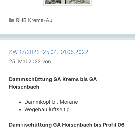
Kategorien
RHB Krems-Au
KW 17/2022: 25.04.-01.05.2022
25. Mai 2022
von
Dammschüttung GA Krems bis GA
Hoisenbach
Dammkopf bl. Moräne
Wegebau luftseitig
Dam
m
schüttung GA Hoisenbach bis Profil 06