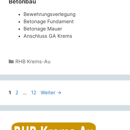
Betonbau
Bewehrungsverlegung
Betonage Fundament
Betonage Mauer
Anschluss GA Krems
Kategorien
RHB Krems-Au
Seite
Seite
Seite
1
2
…
12
Weiter
→