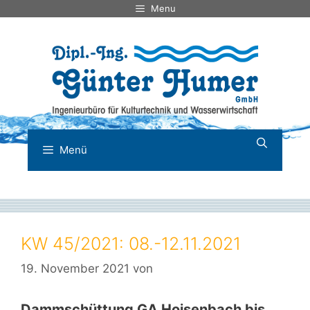
Zum
Menu
Inhalt
springen
Menü
KW 45/2021: 08.-12.11.2021
19. November 2021
von
Dammschüttung GA Hoisenbach bis