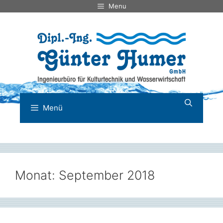
Zum
Menu
Inhalt
springen
Menü
Monat:
September 2018