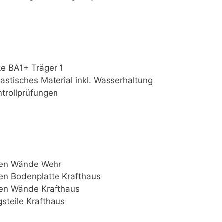
e BA1+ Träger 1
lastisches Material inkl. Wasserhaltung
trollprüfungen
ren Wände Wehr
en Bodenplatte Krafthaus
ren Wände Krafthaus
steile Krafthaus