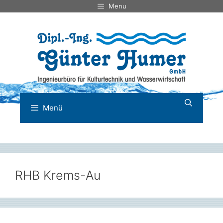
Zum
Menu
Inhalt
springen
Menü
RHB Krems-Au