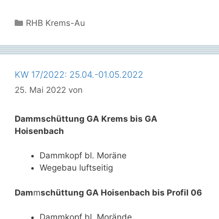
Kategorien
RHB Krems-Au
KW 17/2022: 25.04.-01.05.2022
25. Mai 2022
von
Dammschüttung GA Krems bis GA
Hoisenbach
Dammkopf bl. Moräne
Wegebau luftseitig
Dam
m
schüttung GA Hoisenbach bis Profil 06
Dammkopf bl. Morände