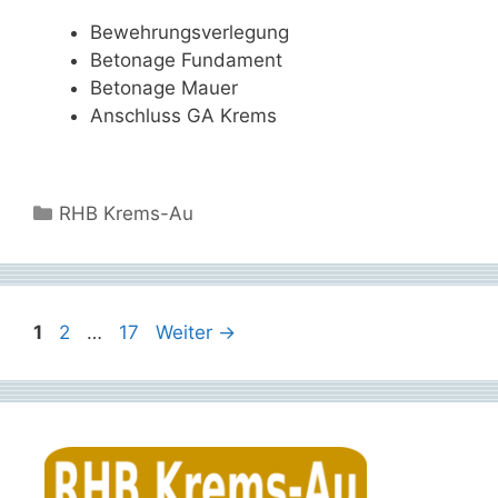
Bewehrungsverlegung
Betonage Fundament
Betonage Mauer
Anschluss GA Krems
Kategorien
RHB Krems-Au
Seite
Seite
Seite
1
2
…
17
Weiter
→