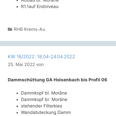
Abbau br. Moräne
R1.1auf Endniveau
Kategorien
RHB Krems-Au
KW 16/2022: 18.04-24.04.2022
25. Mai 2022
von
Dammschüttung GA Hoisenbach bis Profil 06
Dammkopf bl. Moräne
Dammkopf br. Moräne
stehender Filterkies
Wandabdeckung Damm