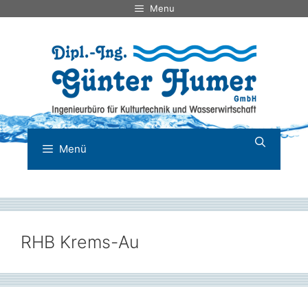
Zum
Menu
Inhalt
springen
Menü
RHB Krems-Au