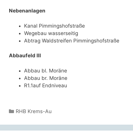
Nebenanlagen
Kanal Pimmingshofstraße
Wegebau wasserseitig
Abtrag Waldstreifen Pimmingshofstraße
Abbaufeld III
Abbau bl. Moräne
Abbau br. Moräne
R1.1auf Endniveau
Kategorien
RHB Krems-Au