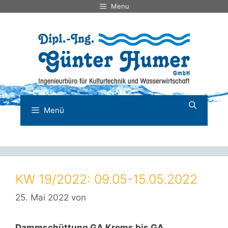
Zum
Menu
Inhalt
springen
Menü
KW 19/2022: 09.05-15.05.2022
25. Mai 2022
von
Dammschüttung GA Krems bis GA