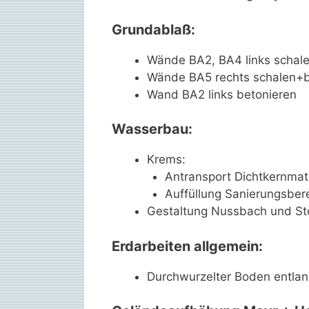
Grundablaß:
Wände BA2, BA4 links scha
Wände BA5 rechts schalen+
Wand BA2 links betonieren
Wasserbau:
Krems:
Antransport Dichtkernmate
Auffüllung Sanierungsber
Gestaltung Nussbach und S
Erdarbeiten allgemein:
Durchwurzelter Boden entlan