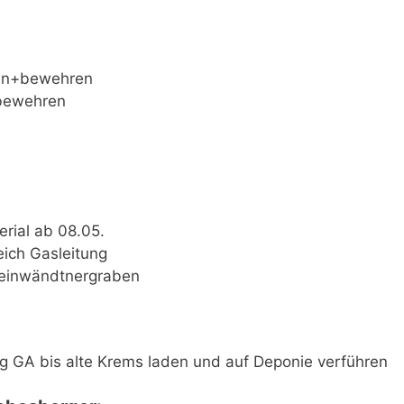
len+bewehren
bewehren
rial ab 08.05.
eich Gasleitung
teinwändtnergraben
g GA bis alte Krems laden und auf Deponie verführen