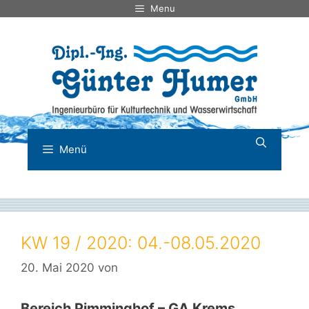
Zum
Menu
Inhalt
springen
Menü
KW 19 / 2020: 04.-08.05.2020
20. Mai 2020
von
Bereich Pimminghof – GA Krems