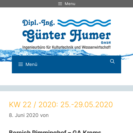
Zum
Menu
Inhalt
springen
Menü
KW 22 / 2020: 25.-29.05.2020
8. Juni 2020
von
Bereich Pimminghof – GA Krems