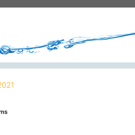
2021
ems