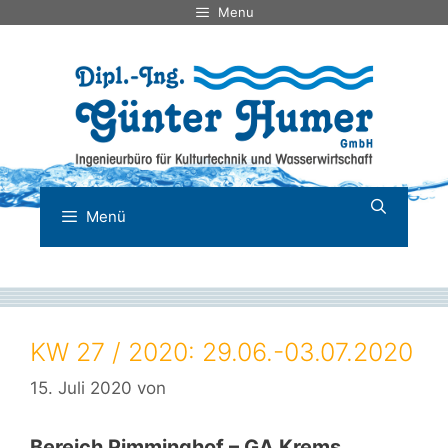
Zum
Menu
Inhalt
springen
Menü
KW 27 / 2020: 29.06.-03.07.2020
15. Juli 2020
von
Bereich Pimminghof – GA Krems