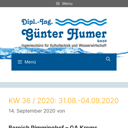
Zum
Menu
Inhalt
springen
Menü
KW 36 / 2020: 31.08.-04.09.2020
14. September 2020
von
Bereich Pimminghof – GA Krems