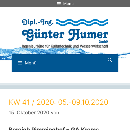
Zum
Menu
Inhalt
springen
Menü
KW 41 / 2020: 05.-09.10.2020
15. Oktober 2020
von
Bereich Pimminghof – GA Krems