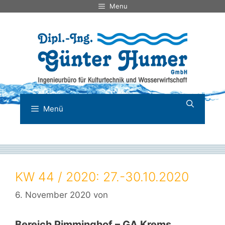
Zum
Menu
Inhalt
springen
Menü
KW 44 / 2020: 27.-30.10.2020
6. November 2020
von
Bereich Pimminghof – GA Krems