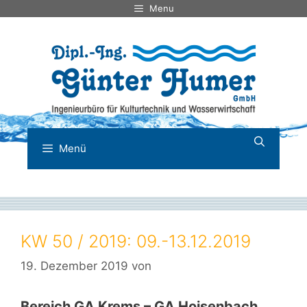
Zum
Menu
Inhalt
springen
Menü
KW 50 / 2019: 09.-13.12.2019
19. Dezember 2019
von
Bereich GA Krems – GA Hoisenbach